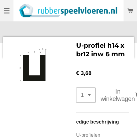
Ga
direct
naar
de
hoofdinhoud
U-profiel h14 x
br12 inw 6 mm
€ 3,68
In
winkelwagen
edige beschrijving
U-profielen