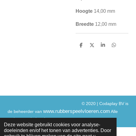
Hoogte
14,00 mm
Breedte
12,00 mm
D
D
S
D
e
e
h
e
l
e
a
l
e
l
r
e
n
e
n
© 2020 | Codaplay BV is
www.rubberspeelvloeren.com
de beheerder van
Alle
rechtenvoorbehouden.
Deze website gebruikt cookies voor analyse-
doeleinden en/of het tonen van advertenties. Door