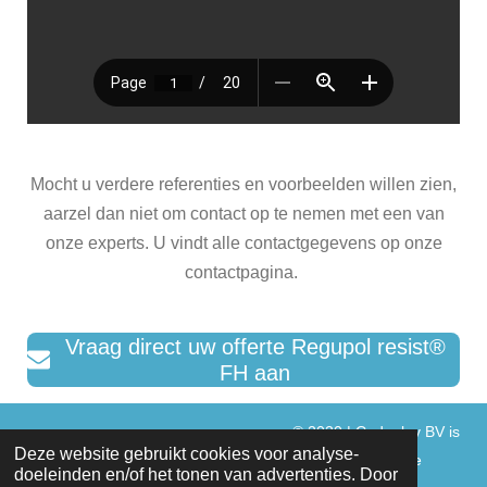
Mocht u verdere referenties en voorbeelden willen zien,
aarzel dan niet om contact op te nemen met een van
onze experts. U vindt alle contactgegevens op onze
contactpagina.
Vraag direct uw offerte Regupol
resist®
FH aan
© 2020 | Codaplay BV is
Deze website gebruikt cookies voor analyse-
www.rubberspeelvloeren.com
de beheerder van
Alle
doeleinden en/of het tonen van advertenties. Door