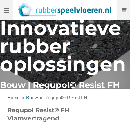
Ga
direct
Innovatieve
naar
de
rubber
hoofdinhoud
oplossingen
Bouw | Regupol© Resist FH
Home
»
Bouw
»
Regupol® Resist FH
Regupol Resist® FH
Vlamvertragend