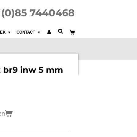
31(0)85 7440468
IEK
CONTACT
 x br9 inw 5 mm
en