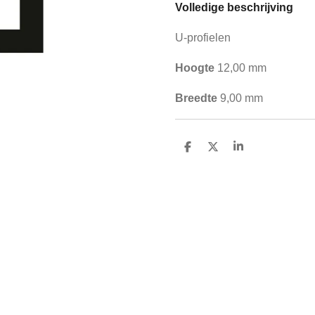
Volledige beschrijving
U-profielen
Hoogte
12,00 mm
Breedte
9,00 mm
D
D
S
e
e
h
l
e
a
e
l
r
n
e