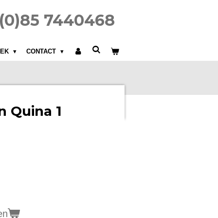
1(0)85 7440468
IEK
CONTACT
n Quina 1
en