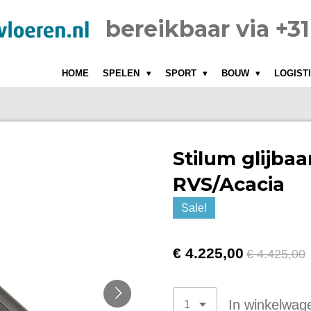
bereikbaar via +3
HOME
SPELEN
SPORT
BOUW
LOGIST
Stilum glijbaa
RVS/Acacia
Sale!
€ 4.225,00
€ 4.425,00
In winkelwag