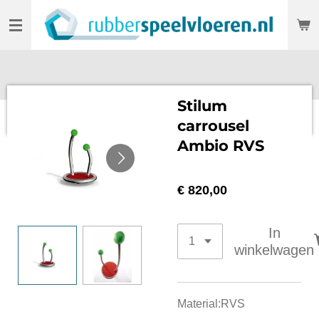
Ga
direct
naar
de
hoofdinhoud
Stilum
carrousel
Ambio RVS
€ 820,00
In
winkelwagen
Material:RVS