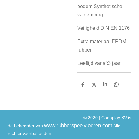
bodem:Synthetische
valdemping
Veiligheid:DIN EN 1176
Extra materiaal:EPDM
rubber
Leeftijd vanaf:3 jaar
D
D
S
D
e
e
h
e
l
e
a
l
e
l
r
e
n
e
n
© 2020 | Codaplay BV is
www.rubberspeelvloeren.com
de beheerder van
Alle
rechtenvoorbehouden.