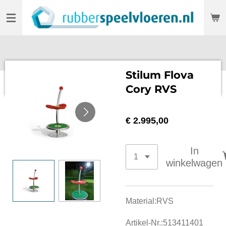
Ga
direct
naar
de
hoofdinhoud
Stilum Flova
Cory RVS
€ 2.995,00
In
winkelwagen
Material:RVS
Artikel-Nr.:513411401