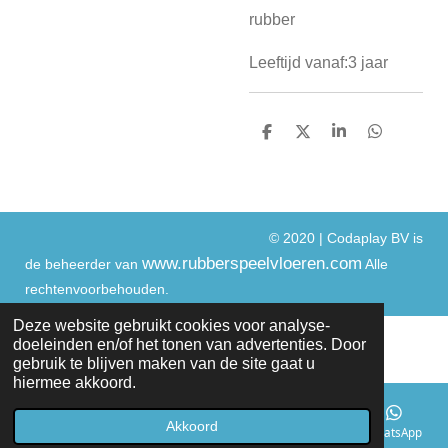
rubber
Leeftijd vanaf:3 jaar
D
D
S
D
e
e
h
e
l
e
a
l
e
l
r
e
n
e
n
© 2020 | Codaplay BV is
www.rubberspeelvloeren.com
de beheerder van
Alle
rechtenvoorbehouden.
Deze website gebruikt cookies voor analyse-
doeleinden en/of het tonen van advertenties. Door
gebruik te blijven maken van de site gaat u
hiermee akkoord.
Akkoord
E-mailadres
Telefoonnummer
WhatsApp