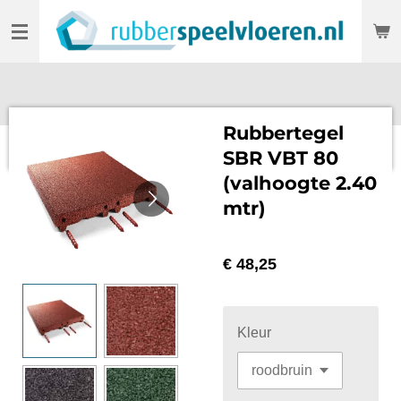
Ga
direct
naar
de
hoofdinhoud
Rubbertegel
SBR VBT 80
(valhoogte 2.40
mtr)
€ 48,25
Kleur